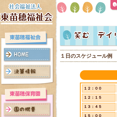
１日のスケジュール例
HOME
決算情報
１２：００
１２：１５
１３：４５
１５：００