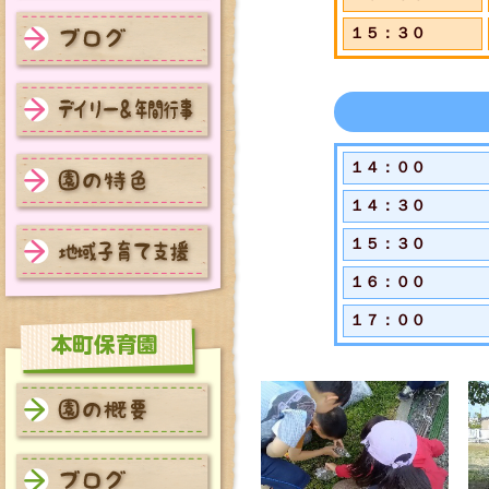
東苗穂保育園 園の概要
１５：３０
東苗穂保育園 ブログ
東苗穂保育園 デイリー＆年
１４：００
間行事
１４：３０
東苗穂保育園 園の特色
１５：３０
１６：００
東苗穂保育園 地域子育て支
援
１７：００
本町保育園 園の概要