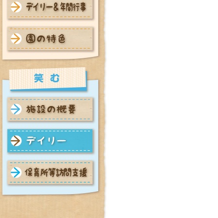
中沼保育園 デイリー＆年間
行事
中沼保育園 園の特色
笑む 施設の概要
笑む デイリー
笑む 保育所等訪問支援