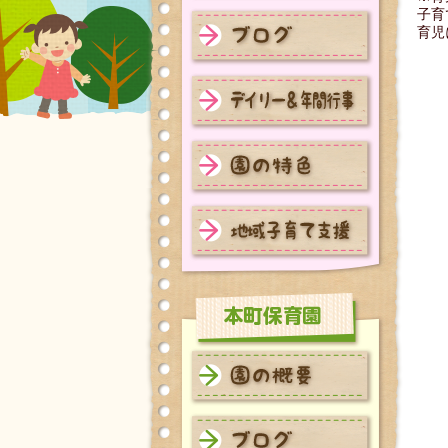
東苗穂保育園 園の概要
子育
育児
東苗穂保育園 ブログ
東苗穂保育園 デイリー＆年
間行事
東苗穂保育園 園の特色
東苗穂保育園 地域子育て支
援
本町保育園 園の概要