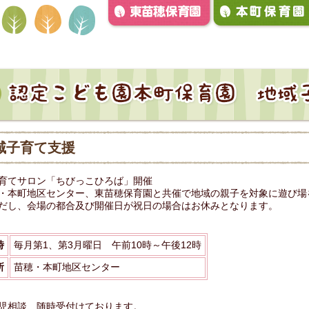
域子育て支援
てサロン「ちびっこひろば」開催
・本町地区センター、東苗穂保育園と共催で地域の親子を対象に遊び場
だし、会場の都合及び開催日が祝日の場合はお休みとなります。
時
毎月第1、第3月曜日 午前10時～午後12時
所
苗穂・本町地区センター
児相談、随時受付けております。