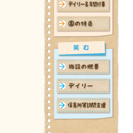
中沼保育園 デイリー＆年間
行事
中沼保育園 園の特色
笑む 施設の概要
笑む デイリー
笑む 保育所等訪問支援