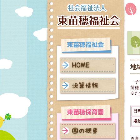
地
HOME
子育
苗穂
※た
決算情報
日
場
※育